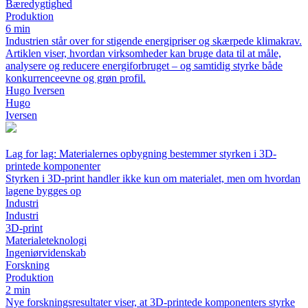
Bæredygtighed
Produktion
6 min
Industrien står over for stigende energipriser og skærpede klimakrav.
Artiklen viser, hvordan virksomheder kan bruge data til at måle,
analysere og reducere energiforbruget – og samtidig styrke både
konkurrenceevne og grøn profil.
Hugo Iversen
Hugo
Iversen
Lag for lag: Materialernes opbygning bestemmer styrken i 3D-
printede komponenter
Styrken i 3D-print handler ikke kun om materialet, men om hvordan
lagene bygges op
Industri
Industri
3D-print
Materialeteknologi
Ingeniørvidenskab
Forskning
Produktion
2 min
Nye forskningsresultater viser, at 3D-printede komponenters styrke