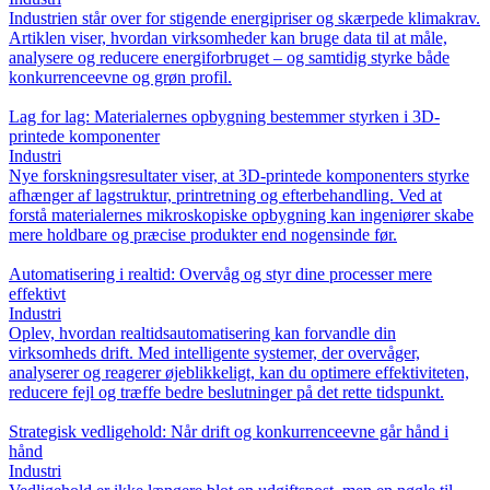
Industrien står over for stigende energipriser og skærpede klimakrav.
Artiklen viser, hvordan virksomheder kan bruge data til at måle,
analysere og reducere energiforbruget – og samtidig styrke både
konkurrenceevne og grøn profil.
Lag for lag: Materialernes opbygning bestemmer styrken i 3D-
printede komponenter
Industri
Nye forskningsresultater viser, at 3D-printede komponenters styrke
afhænger af lagstruktur, printretning og efterbehandling. Ved at
forstå materialernes mikroskopiske opbygning kan ingeniører skabe
mere holdbare og præcise produkter end nogensinde før.
Automatisering i realtid: Overvåg og styr dine processer mere
effektivt
Industri
Oplev, hvordan realtidsautomatisering kan forvandle din
virksomheds drift. Med intelligente systemer, der overvåger,
analyserer og reagerer øjeblikkeligt, kan du optimere effektiviteten,
reducere fejl og træffe bedre beslutninger på det rette tidspunkt.
Strategisk vedligehold: Når drift og konkurrenceevne går hånd i
hånd
Industri