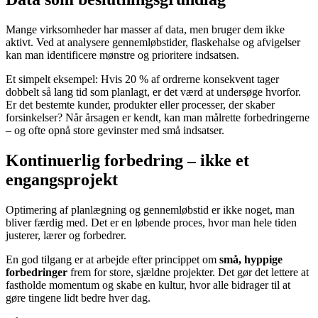
Mange virksomheder har masser af data, men bruger dem ikke
aktivt. Ved at analysere gennemløbstider, flaskehalse og afvigelser
kan man identificere mønstre og prioritere indsatsen.
Et simpelt eksempel: Hvis 20 % af ordrerne konsekvent tager
dobbelt så lang tid som planlagt, er det værd at undersøge hvorfor.
Er det bestemte kunder, produkter eller processer, der skaber
forsinkelser? Når årsagen er kendt, kan man målrette forbedringerne
– og ofte opnå store gevinster med små indsatser.
Kontinuerlig forbedring – ikke et
engangsprojekt
Optimering af planlægning og gennemløbstid er ikke noget, man
bliver færdig med. Det er en løbende proces, hvor man hele tiden
justerer, lærer og forbedrer.
En god tilgang er at arbejde efter princippet om
små, hyppige
forbedringer
frem for store, sjældne projekter. Det gør det lettere at
fastholde momentum og skabe en kultur, hvor alle bidrager til at
gøre tingene lidt bedre hver dag.