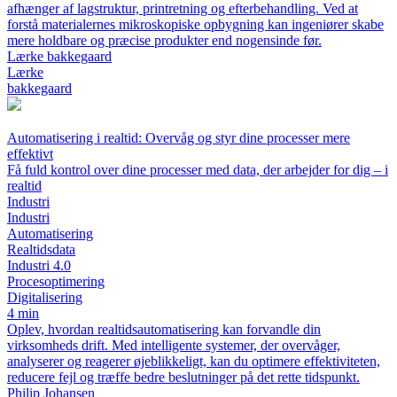
afhænger af lagstruktur, printretning og efterbehandling. Ved at
forstå materialernes mikroskopiske opbygning kan ingeniører skabe
mere holdbare og præcise produkter end nogensinde før.
Lærke bakkegaard
Lærke
bakkegaard
Automatisering i realtid: Overvåg og styr dine processer mere
effektivt
Få fuld kontrol over dine processer med data, der arbejder for dig – i
realtid
Industri
Industri
Automatisering
Realtidsdata
Industri 4.0
Procesoptimering
Digitalisering
4 min
Oplev, hvordan realtidsautomatisering kan forvandle din
virksomheds drift. Med intelligente systemer, der overvåger,
analyserer og reagerer øjeblikkeligt, kan du optimere effektiviteten,
reducere fejl og træffe bedre beslutninger på det rette tidspunkt.
Philip Johansen