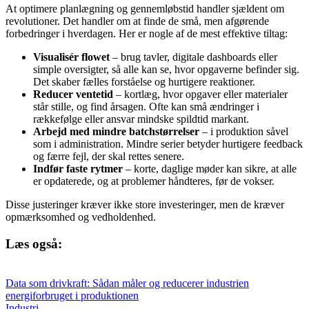
At optimere planlægning og gennemløbstid handler sjældent om
revolutioner. Det handler om at finde de små, men afgørende
forbedringer i hverdagen. Her er nogle af de mest effektive tiltag:
Visualisér flowet
– brug tavler, digitale dashboards eller
simple oversigter, så alle kan se, hvor opgaverne befinder sig.
Det skaber fælles forståelse og hurtigere reaktioner.
Reducer ventetid
– kortlæg, hvor opgaver eller materialer
står stille, og find årsagen. Ofte kan små ændringer i
rækkefølge eller ansvar mindske spildtid markant.
Arbejd med mindre batchstørrelser
– i produktion såvel
som i administration. Mindre serier betyder hurtigere feedback
og færre fejl, der skal rettes senere.
Indfør faste rytmer
– korte, daglige møder kan sikre, at alle
er opdaterede, og at problemer håndteres, før de vokser.
Disse justeringer kræver ikke store investeringer, men de kræver
opmærksomhed og vedholdenhed.
Læs også:
Data som drivkraft: Sådan måler og reducerer industrien
energiforbruget i produktionen
Industri