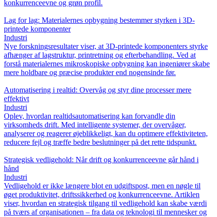
konkurrenceevne og grøn profil.
Lag for lag: Materialernes opbygning bestemmer styrken i 3D-
printede komponenter
Industri
Nye forskningsresultater viser, at 3D-printede komponenters styrke
afhænger af lagstruktur, printretning og efterbehandling. Ved at
forstå materialernes mikroskopiske opbygning kan ingeniører skabe
mere holdbare og præcise produkter end nogensinde før.
Automatisering i realtid: Overvåg og styr dine processer mere
effektivt
Industri
Oplev, hvordan realtidsautomatisering kan forvandle din
virksomheds drift. Med intelligente systemer, der overvåger,
analyserer og reagerer øjeblikkeligt, kan du optimere effektiviteten,
reducere fejl og træffe bedre beslutninger på det rette tidspunkt.
Strategisk vedligehold: Når drift og konkurrenceevne går hånd i
hånd
Industri
Vedligehold er ikke længere blot en udgiftspost, men en nøgle til
øget produktivitet, driftssikkerhed og konkurrenceevne. Artiklen
viser, hvordan en strategisk tilgang til vedligehold kan skabe værdi
på tværs af organisationen – fra data og teknologi til mennesker og