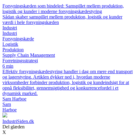
Forsyningskæden som bindeled: Samspillet mellem produktion,
logistik og kunder i moderne forsyningskædestyring
Sådan skaber samspillet mellem produktion, logistik og kunder
værdi i hele forsyningskæden
Industri
Industri
Forsyningskæde
Logistik
Produktion
Supply Chain Management
Forretningsstrategi
6 min
Effektiv forsyningskædestyring handler i dag om mere end transport
og lagerstyring. Artiklen dykker ned i, hvordan moderne
virksomheder forbinder produktion, logistik og kundeindsigt for at
opnå fleksibilitet, gennemsigtighed og konkurrencefordel i et
dynamisk marked.
Sam Harboe
Sam
Harboe
IndustriSiden.dk
Del glæden
X