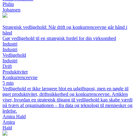
Philip
Johansen
Strategisk vedligehold: Når drift og konkurrenceevne går hånd i
hånd
Gør vedligehold til en strategisk fordel for din virksomhed
Industri
Industri
Vedligehold
Industri
Drift
Produktivitet
Konkurrenceevne
5 min
Vedligehold er ikke længere blot en udgiftspost, men en nøgle til
øget produktivitet, driftssikkerhed og konkurrenceevne. Artiklen
viser, hvordan en strategisk tilgang til vedligehold kan skabe værdi
på tværs af organisationen – fra data og teknologi til mennesker og
ledelse.
Amira Hald
Amira
Hald