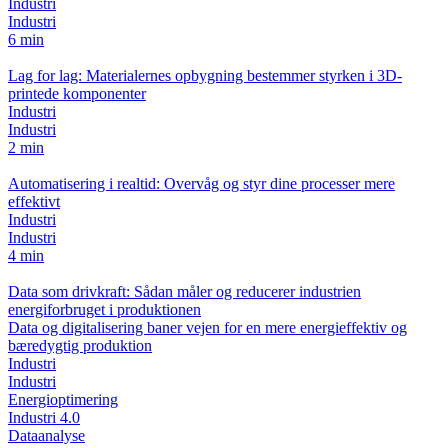
Industri
Industri
6 min
Lag for lag: Materialernes opbygning bestemmer styrken i 3D-
printede komponenter
Industri
Industri
2 min
Automatisering i realtid: Overvåg og styr dine processer mere
effektivt
Industri
Industri
4 min
Data som drivkraft: Sådan måler og reducerer industrien
energiforbruget i produktionen
Data og digitalisering baner vejen for en mere energieffektiv og
bæredygtig produktion
Industri
Industri
Energioptimering
Industri 4.0
Dataanalyse