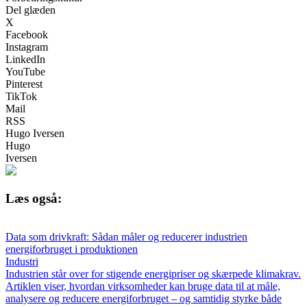
Del glæden
X
Facebook
Instagram
LinkedIn
YouTube
Pinterest
TikTok
Mail
RSS
Hugo Iversen
Hugo
Iversen
Læs også:
Data som drivkraft: Sådan måler og reducerer industrien
energiforbruget i produktionen
Industri
Industrien står over for stigende energipriser og skærpede klimakrav.
Artiklen viser, hvordan virksomheder kan bruge data til at måle,
analysere og reducere energiforbruget – og samtidig styrke både