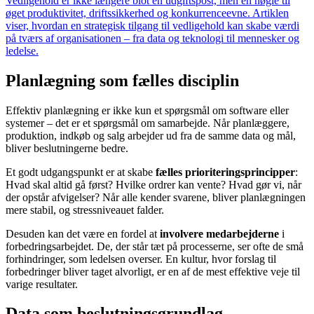
Vedligehold er ikke længere blot en udgiftspost, men en nøgle til
øget produktivitet, driftssikkerhed og konkurrenceevne. Artiklen
viser, hvordan en strategisk tilgang til vedligehold kan skabe værdi
på tværs af organisationen – fra data og teknologi til mennesker og
ledelse.
Planlægning som fælles disciplin
Effektiv planlægning er ikke kun et spørgsmål om software eller
systemer – det er et spørgsmål om samarbejde. Når planlæggere,
produktion, indkøb og salg arbejder ud fra de samme data og mål,
bliver beslutningerne bedre.
Et godt udgangspunkt er at skabe
fælles prioriteringsprincipper
:
Hvad skal altid gå først? Hvilke ordrer kan vente? Hvad gør vi, når
der opstår afvigelser? Når alle kender svarene, bliver planlægningen
mere stabil, og stressniveauet falder.
Desuden kan det være en fordel at
involvere medarbejderne
i
forbedringsarbejdet. De, der står tæt på processerne, ser ofte de små
forhindringer, som ledelsen overser. En kultur, hvor forslag til
forbedringer bliver taget alvorligt, er en af de mest effektive veje til
varige resultater.
Data som beslutningsgrundlag