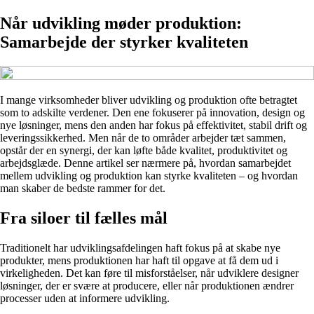
Når udvikling møder produktion:
Samarbejde der styrker kvaliteten
I mange virksomheder bliver udvikling og produktion ofte betragtet
som to adskilte verdener. Den ene fokuserer på innovation, design og
nye løsninger, mens den anden har fokus på effektivitet, stabil drift og
leveringssikkerhed. Men når de to områder arbejder tæt sammen,
opstår der en synergi, der kan løfte både kvalitet, produktivitet og
arbejdsglæde. Denne artikel ser nærmere på, hvordan samarbejdet
mellem udvikling og produktion kan styrke kvaliteten – og hvordan
man skaber de bedste rammer for det.
Fra siloer til fælles mål
Traditionelt har udviklingsafdelingen haft fokus på at skabe nye
produkter, mens produktionen har haft til opgave at få dem ud i
virkeligheden. Det kan føre til misforståelser, når udviklere designer
løsninger, der er svære at producere, eller når produktionen ændrer
processer uden at informere udvikling.