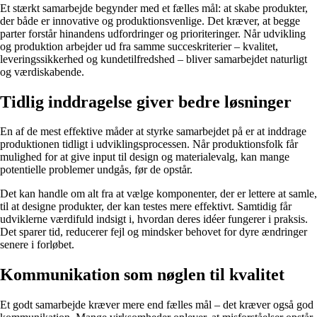
Et stærkt samarbejde begynder med et fælles mål: at skabe produkter,
der både er innovative og produktionsvenlige. Det kræver, at begge
parter forstår hinandens udfordringer og prioriteringer. Når udvikling
og produktion arbejder ud fra samme succeskriterier – kvalitet,
leveringssikkerhed og kundetilfredshed – bliver samarbejdet naturligt
og værdiskabende.
Tidlig inddragelse giver bedre løsninger
En af de mest effektive måder at styrke samarbejdet på er at inddrage
produktionen tidligt i udviklingsprocessen. Når produktionsfolk får
mulighed for at give input til design og materialevalg, kan mange
potentielle problemer undgås, før de opstår.
Det kan handle om alt fra at vælge komponenter, der er lettere at samle,
til at designe produkter, der kan testes mere effektivt. Samtidig får
udviklerne værdifuld indsigt i, hvordan deres idéer fungerer i praksis.
Det sparer tid, reducerer fejl og mindsker behovet for dyre ændringer
senere i forløbet.
Kommunikation som nøglen til kvalitet
Et godt samarbejde kræver mere end fælles mål – det kræver også god