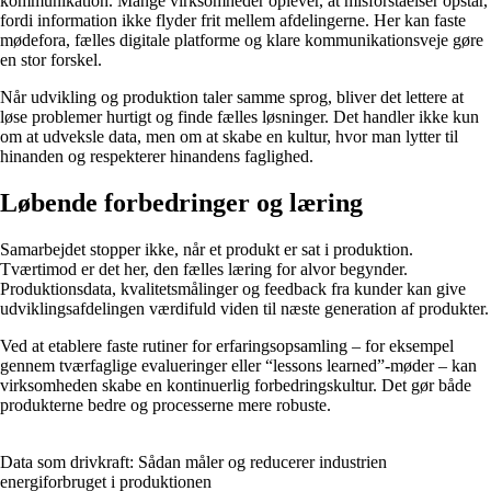
kommunikation. Mange virksomheder oplever, at misforståelser opstår,
fordi information ikke flyder frit mellem afdelingerne. Her kan faste
mødefora, fælles digitale platforme og klare kommunikationsveje gøre
en stor forskel.
Når udvikling og produktion taler samme sprog, bliver det lettere at
løse problemer hurtigt og finde fælles løsninger. Det handler ikke kun
om at udveksle data, men om at skabe en kultur, hvor man lytter til
hinanden og respekterer hinandens faglighed.
Løbende forbedringer og læring
Samarbejdet stopper ikke, når et produkt er sat i produktion.
Tværtimod er det her, den fælles læring for alvor begynder.
Produktionsdata, kvalitetsmålinger og feedback fra kunder kan give
udviklingsafdelingen værdifuld viden til næste generation af produkter.
Ved at etablere faste rutiner for erfaringsopsamling – for eksempel
gennem tværfaglige evalueringer eller “lessons learned”-møder – kan
virksomheden skabe en kontinuerlig forbedringskultur. Det gør både
produkterne bedre og processerne mere robuste.
Data som drivkraft: Sådan måler og reducerer industrien
energiforbruget i produktionen